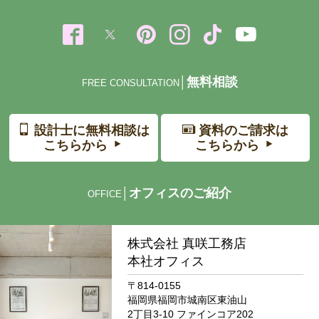
無料相談
│
FREE CONSULTATION
設計士に無料相談は
資料のご請求は
こちらから
こちらから
オフィスのご紹介
│
OFFICE
株式会社 真咲工務店
本社オフィス
〒814-0155
福岡県福岡市城南区東油山
2丁目3-10 ファインコア202