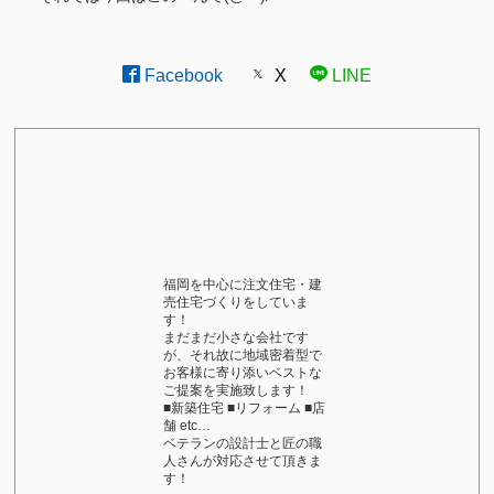
Facebook
X
LINE
福岡を中心に注文住宅・建
売住宅づくりをしていま
す！
まだまだ小さな会社です
が、それ故に地域密着型で
お客様に寄り添いベストな
ご提案を実施致します！
■新築住宅 ■リフォーム ■店
舗 etc…
ベテランの設計士と匠の職
人さんが対応させて頂きま
す！