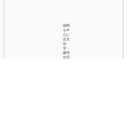
福岡
を中
心に
注文
住
宅・
建売
住宅
づく
りを
して
いま
す！
まだ
まだ
小さ
な会
社で
す
が、
それ
故に
地域